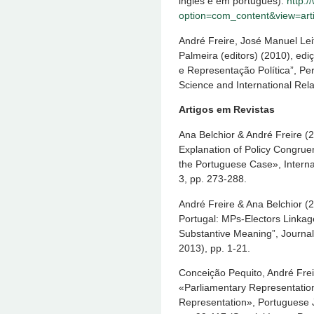
inglês e em português).
http:/
option=com_content&view=arti
André Freire, José Manuel Lei
Palmeira (editors) (2010), ed
e Representação Política”, Per
Science and International Rela
Artigos em Revistas
Ana Belchior & André Freire (2
Explanation of Policy Congruen
the Portuguese Case», Internat
3, pp. 273-288.
André Freire & Ana Belchior (2
Portugal: MPs-Electors Linkag
Substantive Meaning”, Journal 
2013), pp. 1-21.
Conceição Pequito, André Frei
«Parliamentary Representation
Representation», Portuguese J