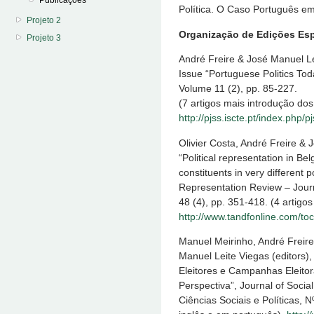
Publicações
Política. O Caso Português e
Projeto 2
Organização de Edições Esp
Projeto 3
André Freire & José Manuel Le
Issue “Portuguese Politics Tod
Volume 11 (2), pp. 85-227.
(7 artigos mais introdução do
http://pjss.iscte.pt/index.php/p
Olivier Costa, André Freire &
“Political representation in B
constituents in very different p
Representation Review – Jour
48 (4), pp. 351-418. (4 artigo
http://www.tandfonline.com/t
Manuel Meirinho, André Freire
Manuel Leite Viegas (editors),
Eleitores e Campanhas Eleitor
Perspectiva”, Journal of Social
Ciências Sociais e Políticas,