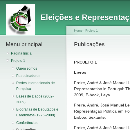
Main menu
Sk
ma
Eleições e Representaç
co
Home
›
Projeto 1
Menu principal
You are here
Publicações
Página Inicial
Projeto 1
PROJETO 1
Quem somos
Livros
Patrocinadores
Freire, André & José Manuel Lei
Redes Internacionais de
Representation in Portugal: Th
Pesquisa
2009, E-book, Leya.
Bases de Dados (2002-
2009)
Freire, André, José Manuel Lei
Biografias de Deputados e
Representação Política em Por
Candidatos (1975-2009)
Lisboa, Sextante.
Conferências
Freire, André & José Manuel L