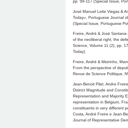
pp. 99-117 (Special Issue, Por
José Manuel Leite Viegas & An
Today», Portuguese Journal of
(Special Issue, Portuguese Pol
Freire, André & José Santana-P
of the neoliberal right, the def
Science, Volume 11 (2), pp. 17
Today).
Freire, André & Meirinho, Manue
From the perspective of deput
Revue de Science Politique, N
Jean-Benoit Pilet, Andre Freire
District Magnitude and Constit
Representation and Majority El
representation in Belgium, Fr
constituents in very different p
Costa, André Freire e Jean-Ben
Journal of Representative Dem