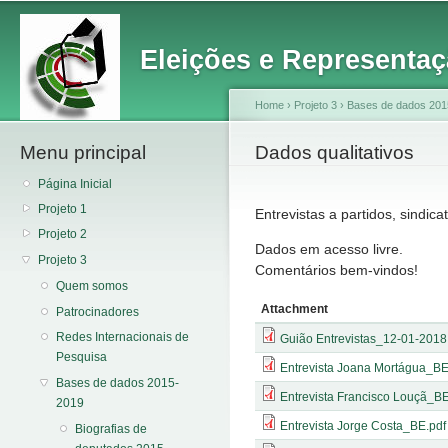
Main menu
Sk
ma
Eleições e Representaç
co
Home
›
Projeto 3
›
Bases de dados 201
Menu principal
You are here
Dados qualitativos
Página Inicial
Projeto 1
Entrevistas a partidos, sindic
Projeto 2
Dados em acesso livre.
Projeto 3
Comentários bem-vindos!
Quem somos
Attachment
Patrocinadores
Redes Internacionais de
Guião Entrevistas_12-01-2018
Pesquisa
Entrevista Joana Mortágua_BE
Bases de dados 2015-
Entrevista Francisco Louçã_BE
2019
Entrevista Jorge Costa_BE.pdf
Biografias de