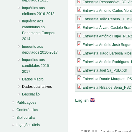
deputados 2015
Entrevista Responsável BE_A
Inquéritos aos
Entrevista António Carlos Mon
eleitores 2016-2018
Entrevista João Rebelo_ CDS.
Inquérito aos
candidatos ao
Entrevista Álvaro Castelo Br
Parlamento Europeu
Entrevista António Filipe_PCP.
2014
Entrevista António José Segur
Inquérito aos
deputados 2016-2017
Entrevista Tiago Barbosa Ribe
Inquéritos aos
Entrevista António Rodrigues
candidatos 2016-
Entrevista Joel Sá_PSD.pdf
2017
Entrevista Duarte Marques_PS
Dados Macro
Dados qualitativos
Entrevista Nilza de Sena_PSD
Legislação
English
Publicações
Conferências
Bibliografia
Ligações úteis
CIES-IUL, Av. das Forças A